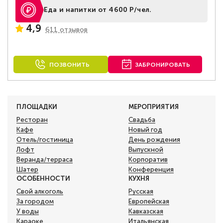
Еда и напитки от 4600 Р/чел.
4,9
611 отзывов
ПОЗВОНИТЬ
ЗАБРОНИРОВАТЬ
ПЛОЩАДКИ
МЕРОПРИЯТИЯ
Ресторан
Свадьба
Кафе
Новый год
Отель/гостиница
День рождения
Лофт
Выпускной
Веранда/терраса
Корпоратив
Шатер
Конференция
ОСОБЕННОСТИ
КУХНЯ
Свой алкоголь
Русская
За городом
Европейская
У воды
Кавказская
Караоке
Итальянская